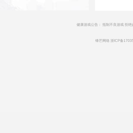
健康游戏公告： 抵制不良游戏 拒绝
锋芒网络
浙ICP备1703