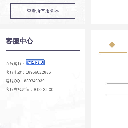
查看所有服务器
客服中心
在线客服：
客服电话：18966022856
客服QQ：859346939
客服在线时间：9:00-23:00