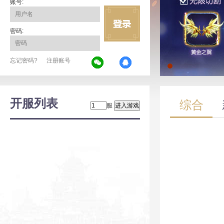
账号:
密码:
忘记密码?
注册账号
开服列表
综合
服